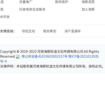
星选
流量推广
版权保护
海豚资质
学苑
抖音电商全店服务
加入海豚
SDK开放
友情链接：
夺冠互动
税务筹划
深户直通车
Copyright © 2019-2022 河南海豚知道文化传媒有限公司 All Rights
Reserved.
豫公网安备41019602002317号
豫ICP备2021012935
号-4
法律声明
：本站版权属河南海豚知道文化传媒有限公司所有，侵权必究。