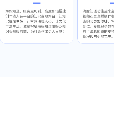
海豚知道，服务更周到，高度和谐搭建
海豚知道功能越来
创作达人在平台的知识变现舞台，让知
视频还是直播操作
识熠熠生辉，让智慧温暖人心，让文化
索购买更加便捷，
丰富生活。诚挚祝福海豚知道做好泛知
到位，专属服务群
识头部服务商，为社会作出更大贡献！
有了海豚知道的支
课程做的更加完美
填写入驻信息，领取专属