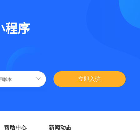
小程序
立即入驻
帮助中心
新闻动态