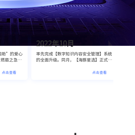
2022年10月
20
助”的爱心
率先完成【数字知识内容安全管理】系统
优力打
眉之急，
的全面升级。同月，【海豚星选】正式上
线运营
价值力
线，标志着海豚知道内容驱动服务体系的
渠道的
建构完成。
服务的
击查看
点击查看