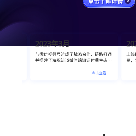
2023年3月
202
音直播新
与微信视频号达成了战略合作，链路打通
上线P
献了平台
并搭建了海豚知道微信端知识付费生态，
景，为
国10大
完成了以社交售卖场景为主的公域+私域
验，进
知道卓越
知识付费全链路转化商业闭环。标志着海
系建构
击查看
点击查看
豚知道知识数智化智能服务体系进入全域
运营的新时代。