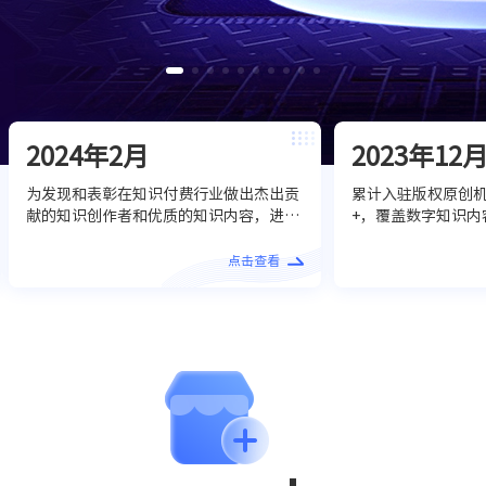
2024年2月
2023年12
为发现和表彰在知识付费行业做出杰出贡
累计入驻版权原创机
献的知识创作者和优质的知识内容，进一
+，覆盖数字知识内
步推动知识付费行业健康持续的生态建
促成交易订单量20
设。海豚知道成功评选并发布了2023年
话题播放量突破42
点击查看
度“星豚奖”知识付费TOP榜单。让更多
在一日之内，连续斩
人看到了知识创作的价值！
长力创新公司”及“
动营销奖”殊荣。
能服务再获行业高