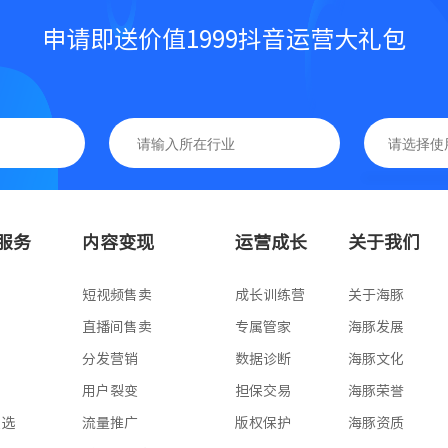
申请即送价值1999抖音运营大礼包
基础版
高级版
服务
内容变现
运营成长
关于我们
专业版
版
短视频售卖
成长训练营
关于海豚
版
直播间售卖
专属管家
海豚发展
版
分发营销
数据诊断
海豚文化
版
用户裂变
担保交易
海豚荣誉
星选
流量推广
版权保护
海豚资质