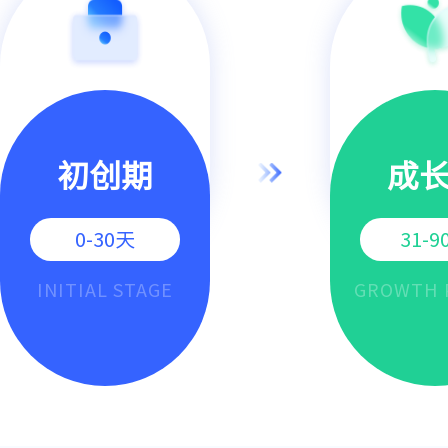
初创期
成
0-30天
31-9
INITIAL STAGE
GROWTH 