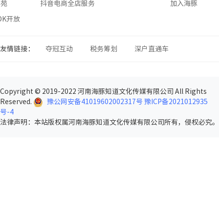
学苑
抖音电商全店服务
加入海豚
SDK开放
友情链接：
夺冠互动
税务筹划
深户直通车
Copyright © 2019-2022 河南海豚知道文化传媒有限公司 All Rights
Reserved.
豫公网安备41019602002317号
豫ICP备2021012935
号-4
法律声明
：本站版权属河南海豚知道文化传媒有限公司所有，侵权必究。