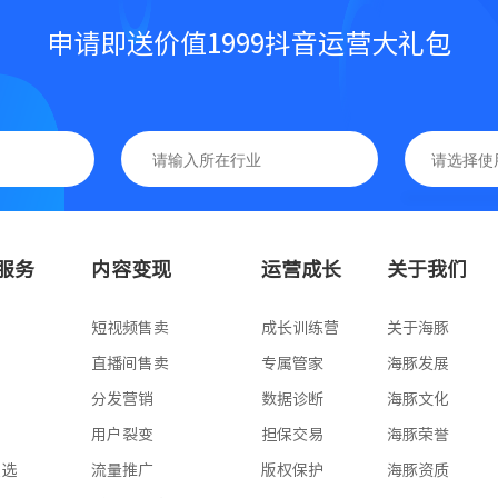
申请即送价值1999抖音运营大礼包
基础版
高级版
服务
内容变现
运营成长
关于我们
专业版
版
短视频售卖
成长训练营
关于海豚
版
直播间售卖
专属管家
海豚发展
版
分发营销
数据诊断
海豚文化
版
用户裂变
担保交易
海豚荣誉
星选
流量推广
版权保护
海豚资质