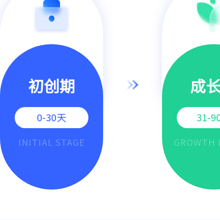
初创期
成
0-30天
31-9
INITIAL STAGE
GROWTH 