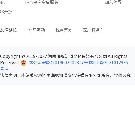
学苑
抖音电商全店服务
加入海豚
SDK开放
友情链接：
夺冠互动
税务筹划
深户直通车
Copyright © 2019-2022 河南海豚知道文化传媒有限公司 All Rights
Reserved.
豫公网安备41019602002317号
豫ICP备2021012935
号-4
法律声明
：本站版权属河南海豚知道文化传媒有限公司所有，侵权必究。