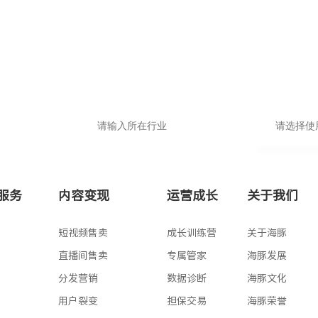
品牌小程序
申请即送价值1999抖音运营大礼包
基础版
高级版
服务
内容变现
运营成长
关于我们
专业版
版
短视频售卖
成长训练营
关于海豚
版
直播间售卖
专属管家
海豚发展
版
分发营销
数据诊断
海豚文化
版
用户裂变
担保交易
海豚荣誉