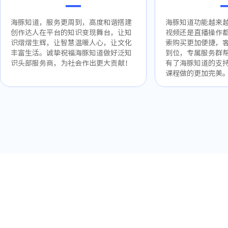
海豚知道，服务更周到，高度和谐搭建
海豚知道功能越来
创作达人在平台的知识变现舞台，让知
视频还是直播操作
识熠熠生辉，让智慧温暖人心，让文化
索购买更加便捷，
丰富生活。诚挚祝福海豚知道做好泛知
到位，专属服务群
识头部服务商，为社会作出更大贡献！
有了海豚知道的支
课程做的更加完美
填写入驻信息，领取专属