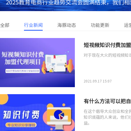
25教育电商行业趋势交流会圆满结束，我们相聚方恒
识的花瓣洒满在520这个浪漫的日子
全部
行业新闻
海豚动态
功能更新
运
短视频知识付费加盟
对于现在大火的短视频知
2021.09.17 15:07
有什么方法可以把自
在这个倡导大众创业和全
知识底蕴的人来说，他们
益。