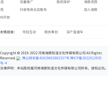
星选
流量推广
版权保护
海豚资质
学苑
抖音电商全店服务
加入海豚
SDK开放
友情链接：
夺冠互动
税务筹划
深户直通车
Copyright © 2019-2022 河南海豚知道文化传媒有限公司 All Rights
Reserved.
豫公网安备41019602002317号
豫ICP备2021012935
号-4
法律声明
：本站版权属河南海豚知道文化传媒有限公司所有，侵权必究。