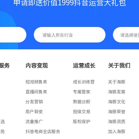
申请即送价值1999抖音运营大礼包
基础版
高级版
服务
内容变现
运营成长
关于我们
专业版
版
短视频售卖
成长训练营
关于海豚
版
直播间售卖
专属管家
海豚发展
版
分发营销
数据诊断
海豚文化
版
用户裂变
担保交易
海豚荣誉
星选
流量推广
版权保护
海豚资质
学苑
抖音电商全店服务
加入海豚