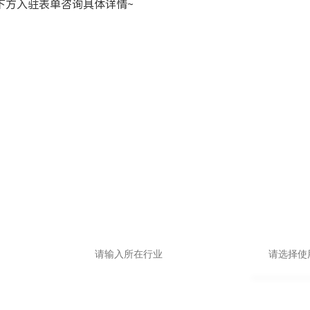
下方入驻表单咨询具体详情~
入驻信息，领取专属品牌
申请即送价值1999抖音运营大礼包
基础版