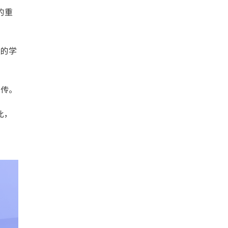
的重
生的学
宣传。
此，