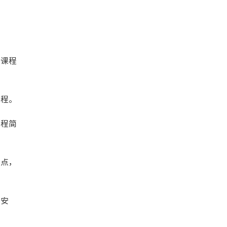
和课程
课程。
课程简
亮点，
间安