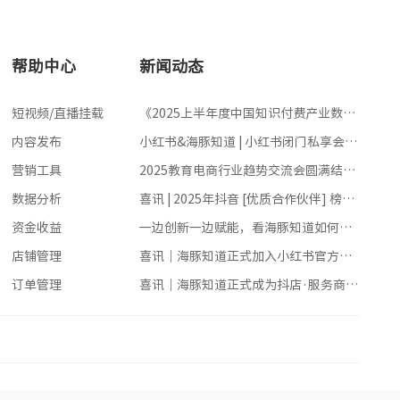
帮助中心
新闻动态
短视频/直播挂载
《2025上半年度中国知识付费产业数据
洞察报告》重磅发布！
内容发布
小红书&海豚知道 | 小红书闭门私享会圆
满落幕！赋能内容创作者 领跑行业新赛
营销工具
2025教育电商行业趋势交流会圆满结
道
束，我们相聚方恒广场一起让知识的花
数据分析
喜讯 | 2025年抖音 [优质合作伙伴] 榜单
瓣洒满在520这个浪漫的日子
揭晓，海豚知道实力登榜！
资金收益
一边创新一边赋能，看海豚知道如何走
在行业前沿！
店铺管理
喜讯｜海豚知道正式加入小红书官方供
应商名录，助力教育产业电商生态高速
订单管理
喜讯｜海豚知道正式成为抖店·服务商-
发展
产业带运营服务/全店服务！