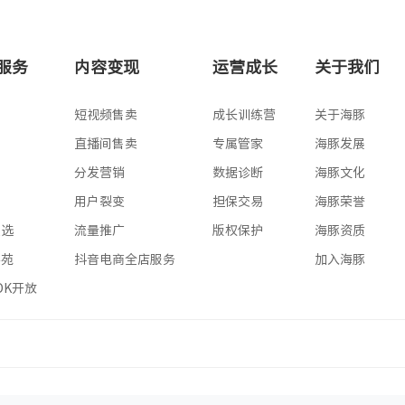
高级版
专业版
服务
内容变现
运营成长
关于我们
版
短视频售卖
成长训练营
关于海豚
版
直播间售卖
专属管家
海豚发展
版
分发营销
数据诊断
海豚文化
版
用户裂变
担保交易
海豚荣誉
星选
流量推广
版权保护
海豚资质
学苑
抖音电商全店服务
加入海豚
SDK开放