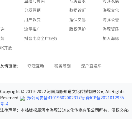
版
直播间售卖
专属管家
海豚发展
版
分发营销
数据诊断
海豚文化
版
用户裂变
担保交易
海豚荣誉
星选
流量推广
版权保护
海豚资质
学苑
抖音电商全店服务
加入海豚
SDK开放
友情链接：
夺冠互动
税务筹划
深户直通车
Copyright © 2019-2022 河南海豚知道文化传媒有限公司 All Rights
Reserved.
豫公网安备41019602002317号
豫ICP备2021012935
号-4
法律声明
：本站版权属河南海豚知道文化传媒有限公司所有，侵权必究。