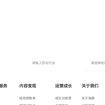
填写入驻信息，领取专属
品牌小程序
申请即送价值1999抖音运营大礼包
基础版
高级版
服务
内容变现
运营成长
关于我们
专业版
版
短视频售卖
成长训练营
关于海豚