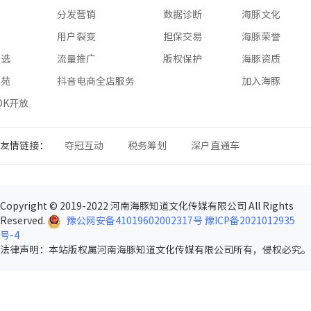
版
分发营销
数据诊断
海豚文化
版
用户裂变
担保交易
海豚荣誉
星选
流量推广
版权保护
海豚资质
学苑
抖音电商全店服务
加入海豚
SDK开放
友情链接：
夺冠互动
税务筹划
深户直通车
Copyright © 2019-2022 河南海豚知道文化传媒有限公司 All Rights
Reserved.
豫公网安备41019602002317号
豫ICP备2021012935
号-4
法律声明
：本站版权属河南海豚知道文化传媒有限公司所有，侵权必究。