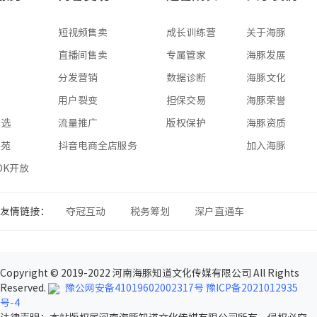
专业版
版
短视频售卖
成长训练营
关于海豚
版
直播间售卖
专属管家
海豚发展
版
分发营销
数据诊断
海豚文化
版
用户裂变
担保交易
海豚荣誉
星选
流量推广
版权保护
海豚资质
学苑
抖音电商全店服务
加入海豚
SDK开放
友情链接：
夺冠互动
税务筹划
深户直通车
Copyright © 2019-2022 河南海豚知道文化传媒有限公司 All Rights
Reserved.
豫公网安备41019602002317号
豫ICP备2021012935
号-4