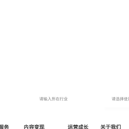
填写入驻信息，领取专属
品牌小程序
申请即送价值1999抖音运营大礼包
基础版
高级版
服务
内容变现
运营成长
关于我们