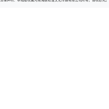
法律声明
：本站版权属河南海豚知道文化传媒有限公司所有，侵权必究。