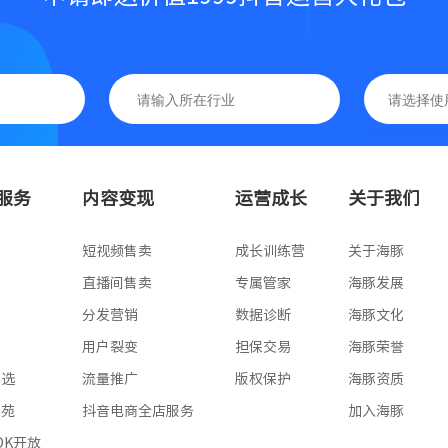
基础版
高级版
服务
内容变现
运营成长
关于我们
专业版
版
短视频售卖
成长训练营
关于海豚
版
直播间售卖
专属管家
海豚发展
版
分发营销
数据诊断
海豚文化
版
用户裂变
担保交易
海豚荣誉
星选
流量推广
版权保护
海豚资质
学苑
抖音电商全店服务
加入海豚
SDK开放