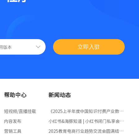
立即入驻
帮助中心
新闻动态
短视频/直播挂载
《2025上半年度中国知识付费产业数据
洞察报告》重磅发布！
内容发布
小红书&海豚知道 | 小红书闭门私享会圆
满落幕！赋能内容创作者 领跑行业新赛
营销工具
2025教育电商行业趋势交流会圆满结
道
束，我们相聚方恒广场一起让知识的花