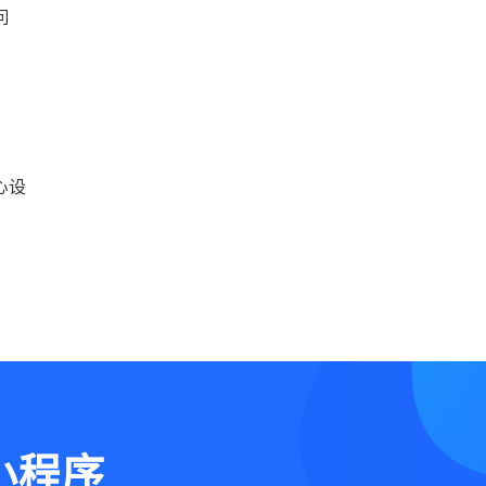
问
心设
小程序