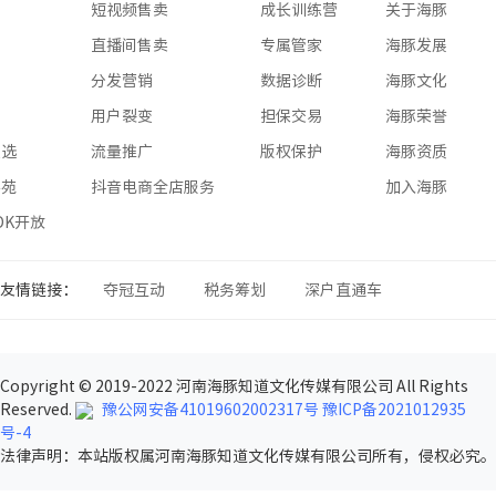
版
短视频售卖
成长训练营
关于海豚
版
直播间售卖
专属管家
海豚发展
版
分发营销
数据诊断
海豚文化
版
用户裂变
担保交易
海豚荣誉
星选
流量推广
版权保护
海豚资质
学苑
抖音电商全店服务
加入海豚
SDK开放
友情链接：
夺冠互动
税务筹划
深户直通车
Copyright © 2019-2022 河南海豚知道文化传媒有限公司 All Rights
Reserved.
豫公网安备41019602002317号
豫ICP备2021012935
号-4
法律声明
：本站版权属河南海豚知道文化传媒有限公司所有，侵权必究。