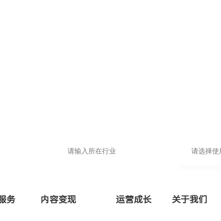
填写入驻信息，领取专属
品牌小程序
申请即送价值1999抖音运营大礼包
基础版
高级版
服务
内容变现
运营成长
关于我们
专业版