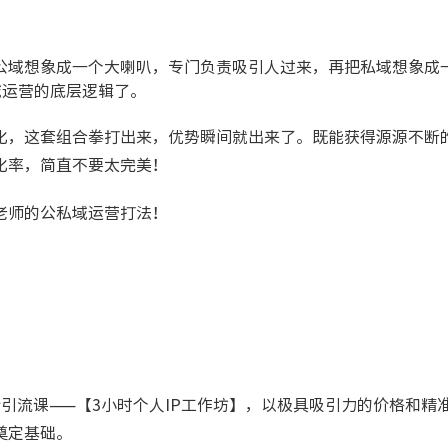
公域想象成一个大喇叭，专门负责吸引人过来，再把私域想象成
域运营的底层逻辑了。
化，这套组合拳打出来，优势瞬间就出来了。既能获得源源不断
化率，简直不要太完美！
老师的公私域运营打法！
引流课——【3小时个人IP工作坊】，以极具吸引力的价格和精
奠定基础。