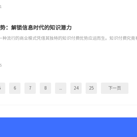
1
势：解锁信息时代的知识潜力
一种流行的商业模式凭借其独特的知识付费优势应运而生。知识付费究竟
5
5
6
7
8
...
24
25
下一页